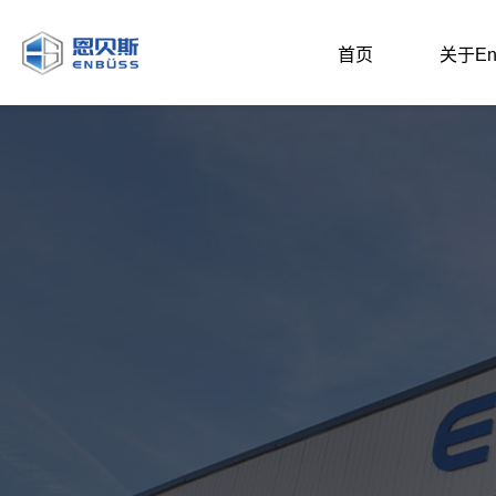
首页
关于En
企业介绍
研发实力
招商投资
节
文化理念
发展基金
投资关系
复
新闻资讯
配套产业链
聚
权威智库
聚
聚