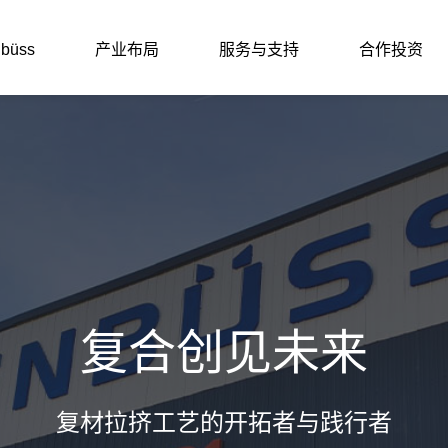
büss
产业布局
服务与支持
合作投资
能门窗/防火窗
合材料幕墙型材
氨酯天窗
氨酯附框
复合创见未来
氨酯型材
复材拉挤工艺的开拓者与践行者