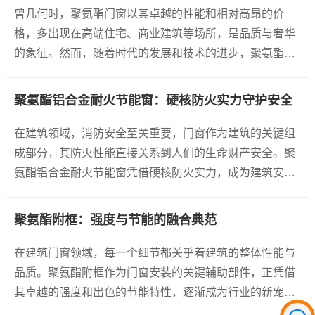
施，是恩贝斯助力长三角地区绿色
曾几何时，聚氨酯门窗以其卓越的性能和相对高昂的价
低碳建筑发展的代表性案例。
格，多出现在高端住宅、商业建筑等场所，是品质与奢华
了解更多
的象征。然而，随着时代的发展和技术的进步，聚氨酯门
窗正逐渐褪去“高贵”的外衣，走进寻常百姓家，为普通家
庭带来前所未有的居住体验。
聚氨酯铝合金耐火节能窗：硬核防火实力守护安全
在建筑领域，消防安全至关重要，门窗作为建筑的关键组
成部分，其防火性能直接关系到人们的生命财产安全。聚
氨酯铝合金耐火节能窗凭借硬核防火实力，成为建筑安全
的可靠守护者。
聚氨酯附框：强度与节能的融合典范
在建筑门窗领域，每一个细节都关乎着建筑的整体性能与
品质。聚氨酯附框作为门窗安装的关键辅助部件，正凭借
其卓越的强度和出色的节能特性，逐渐成为行业的新宠，
为建筑节能和门窗的稳定安装带来了全新的解决方案。