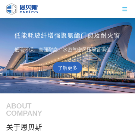
低能耗玻纤增强聚氨酯门窗及耐火窗
纤维增强复合材料拉挤型材定制解决
玄武岩光伏支架与聚氨酯光伏边框
低能耗玻纤增强聚氨酯门窗及耐火窗
纤
维
增
强
复
合
材
料
拉
挤
型
材
定
制
解
决
方
方案
纤维复合材料研发、生产与销售一体化，专注为客
案
低碳环保，高强耐腐，水密气密风压隔音俱佳，助
双效提升光伏系统效能与寿命，赋能清洁能源发
纤维复合材料研发、生产与销售一体化，专注为客
低碳环保，高强耐腐，水密气密风压隔音俱佳，助
户提供具有性价比产品与服务
力低能耗、零碳绿色建筑发展
展，为光伏事业降本增效
户提供具有性价比产品与服务
力低能耗、零碳绿色建筑发展
了解更多
了解更多
了解更多
了解更多
了解更多
ABOUT
COMPANY
关于恩贝斯