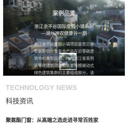
案例品鉴
浙江余不谷国际度假小镇系列
—湖州神农健康谷一期
浙江余不谷度假小镇项目是恩贝斯
聚氨酯铝合金复合产品在近零碳建
筑中的典型应用。作为浙江省首例
近零碳建筑项目和首要规模被动式
绿色建筑集群的主要组成部分，该
项目对门窗系统提出了极为严格的
TECHNOLOGY NEWS
保温要求。恩贝斯EBS90系列聚氨
酯铝合金窗以聚氨酯断桥与铝合金
科技资讯
结构的创新复合技术，配合暖边三
玻两腔玻璃，实现了优异的隔热保
温性能，为项目达成近零碳目标提
聚氨酯门窗：从高端之选走进寻常百姓家
供了关键支撑。该项目的成功实