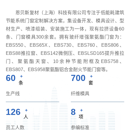
恩贝斯复材（上海）科技有限公司专注于低能耗建筑
节能系统门窗定制解决方案，集设备开发、模具设计、型
材生产、喷漆组装、安装施工为一体，现有拉挤设备60
条、门窗模具300余套。拥有玻纤增强聚氨酯门窗为：
EBS550、EBS65X、EBS730、EBS760、EBS806、
EBS88推拉窗、EBS142微侧压、EBSLSD165提升推拉
门、聚氨酯天窗、10余种节能附框及EBS758、
EBS807、EBS958聚氨酯铝合金耐火节能门窗等。
60
700
+
+
条
套
生产线
纤维模具
126
8
+
+
人
项
员工人数
参编标准