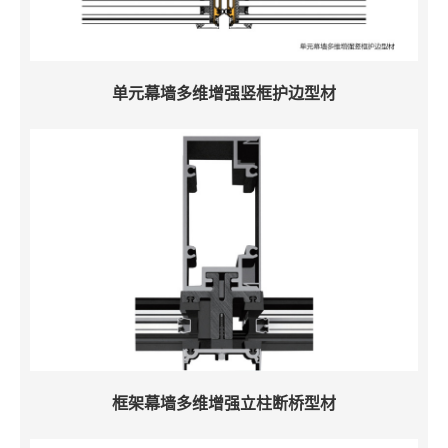
单元幕墙多维增强竖框护边型材
框架幕墙多维增强立柱断桥型材