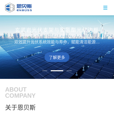
玄武岩光伏支架与聚氨酯光伏边框
纤维增强复合材料拉挤型材定制解决
低能耗玻纤增强聚氨酯门窗及耐火窗
低能耗玻纤增强聚氨酯门窗及耐火窗
纤维增强复合材料拉挤型材定制解决
方案
方案
低碳环保，高强耐腐，水密气密风压隔音俱佳，助
纤维复合材料研发、生产与销售一体化，专注为客
纤维复合材料研发、生产与销售一体化，专注为客
低碳环保，高强耐腐，水密气密风压隔音俱佳，助
双效提升光伏系统效能与寿命，赋能清洁能源发
力低能耗、零碳绿色建筑发展
户提供具有性价比产品与服务
户提供具有性价比产品与服务
力低能耗、零碳绿色建筑发展
展，为光伏事业降本增效
了解更多
了解更多
了解更多
了解更多
了解更多
ABOUT
COMPANY
关于恩贝斯