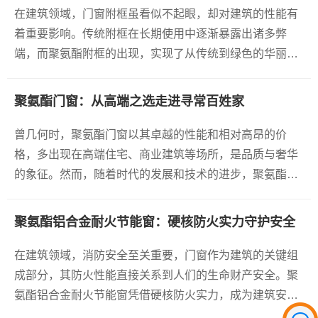
进水平，是恩贝斯助力首都绿色低
在建筑领域，门窗附框虽看似不起眼，却对建筑的性能有
碳发展的里程碑式案例。
着重要影响。传统附框在长期使用中逐渐暴露出诸多弊
端，而聚氨酯附框的出现，实现了从传统到绿色的华丽跨
了解更多
越。
聚氨酯门窗：从高端之选走进寻常百姓家
曾几何时，聚氨酯门窗以其卓越的性能和相对高昂的价
格，多出现在高端住宅、商业建筑等场所，是品质与奢华
的象征。然而，随着时代的发展和技术的进步，聚氨酯门
窗正逐渐褪去“高贵”的外衣，走进寻常百姓家，为普通家
庭带来前所未有的居住体验。
聚氨酯铝合金耐火节能窗：硬核防火实力守护安全
在建筑领域，消防安全至关重要，门窗作为建筑的关键组
成部分，其防火性能直接关系到人们的生命财产安全。聚
氨酯铝合金耐火节能窗凭借硬核防火实力，成为建筑安全
的可靠守护者。