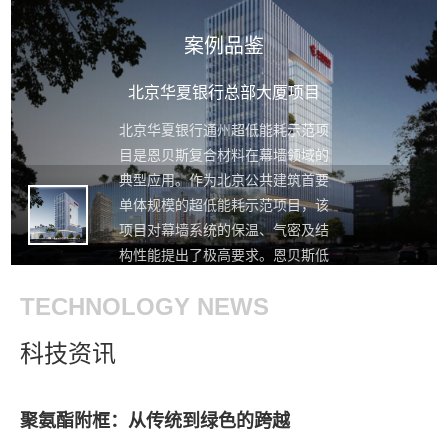
案例品鉴
北京华夏银行总部大厦项目
北京华夏银行通州超低能耗示范项
目是恩贝斯复合材料在幕墙领域的
典型应用。作为北京公共建筑首要
单体规模的超低能耗示范项目，该
项目对幕墙系统的保温、气密及结
构性能提出了极高要求。恩贝斯低
碳复材幕墙窗与复材护边产品以其
TECHNOLOGY NEWS
优异的保温性能和低导热系数，配
合地源热泵、光伏屋面等节能技
科技资讯
术，共同助力项目实现每年减碳
8000吨的目标。该项目的成功实
施，标志着恩贝斯复材产品在超低
聚氨酯附框：从传统到绿色的跨越
能耗幕墙领域的应用达到了行业先