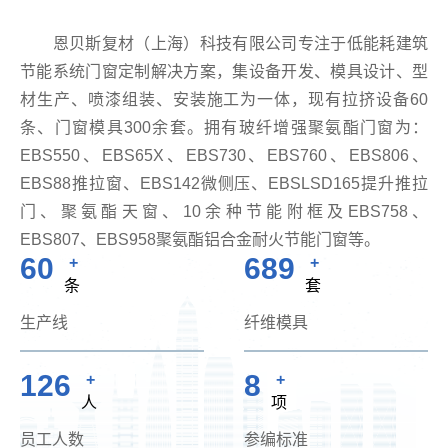
恩贝斯复材（上海）科技有限公司专注于低能耗建筑
节能系统门窗定制解决方案，集设备开发、模具设计、型
材生产、喷漆组装、安装施工为一体，现有拉挤设备60
条、门窗模具300余套。拥有玻纤增强聚氨酯门窗为：
EBS550、EBS65X、EBS730、EBS760、EBS806、
EBS88推拉窗、EBS142微侧压、EBSLSD165提升推拉
门、聚氨酯天窗、10余种节能附框及EBS758、
EBS807、EBS958聚氨酯铝合金耐火节能门窗等。
60
700
+
+
条
套
生产线
纤维模具
126
8
+
+
人
项
员工人数
参编标准