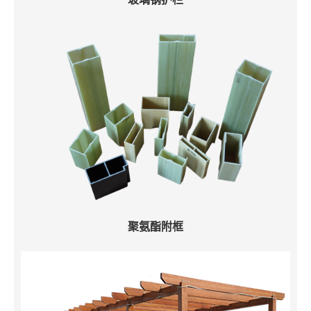
聚氨酯附框