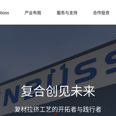
büss
产业布局
服务与支持
合作投资
能门窗/防火窗
合材料幕墙型材
氨酯天窗
氨酯附框
复合创见未来
氨酯型材
复材拉挤工艺的开拓者与践行者