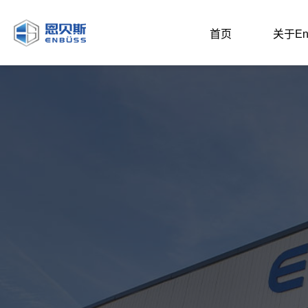
首页
关于En
企业介绍
研发实力
招商投资
节
文化理念
发展基金
投资关系
复
新闻资讯
配套产业链
聚
权威智库
聚
聚