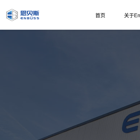
首页
关于En
企业介绍
研发实力
招商投资
节
文化理念
发展基金
投资关系
复
新闻资讯
配套产业链
聚
权威智库
聚
聚