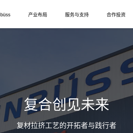
büss
产业布局
服务与支持
合作投资
能门窗/防火窗
合材料幕墙型材
氨酯天窗
氨酯附框
复合创见未来
氨酯型材
复材拉挤工艺的开拓者与践行者